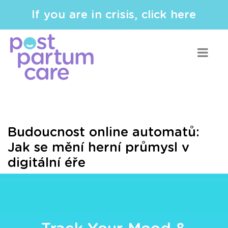
If you are in crisis, click here
Budoucnost online automatů:
Jak se mění herní průmysl v
digitální éře