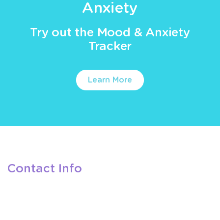
Anxiety
Try out the Mood & Anxiety
Tracker
Learn More
Contact Info