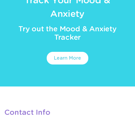
Track Your Mood &
Anxiety
Try out the Mood & Anxiety
Tracker
Learn More
Contact Info