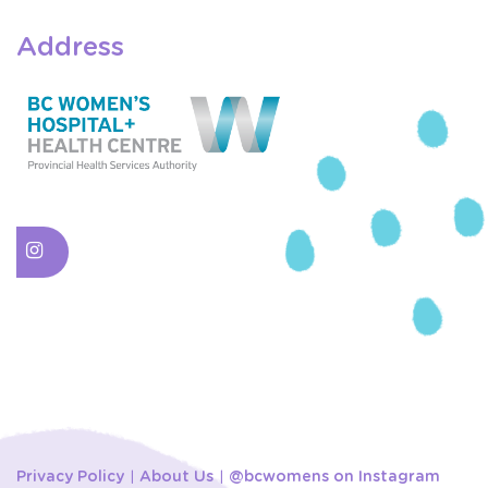
Address
Privacy Policy
About Us
@bcwomens on Instagram