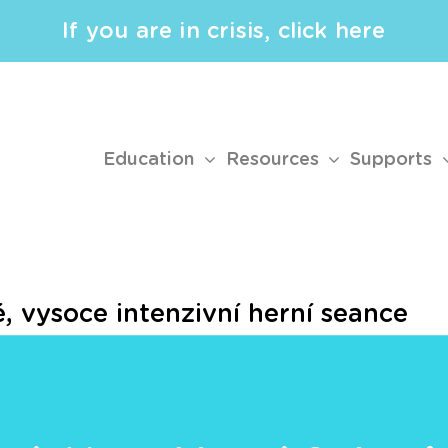
If you are in crisis, click here
Education
Resources
Supports
é, vysoce intenzivní herní seance