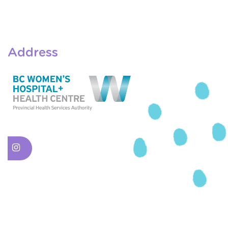
Address