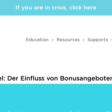
If you are in crisis, click here
Education
Resources
Supports
el: Der Einfluss von Bonusangeboten