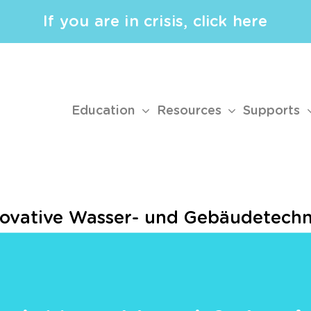
If you are in crisis, click here
Education
Resources
Supports
nnovative Wasser- und Gebäude­techn