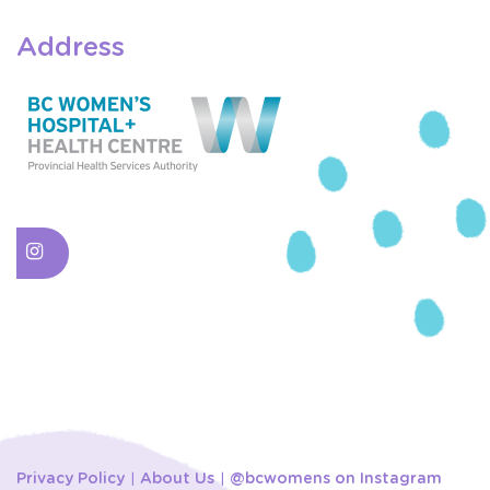
Address
Privacy Policy
About Us
@bcwomens on Instagram