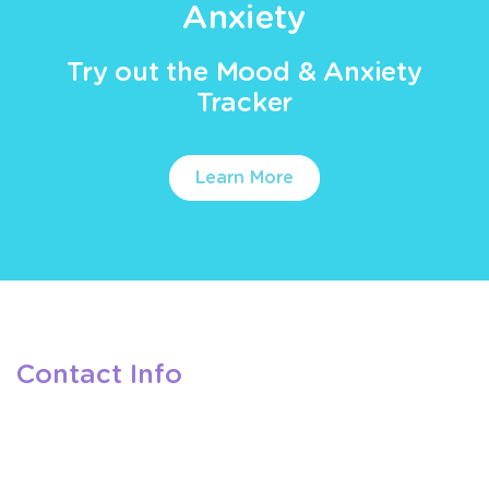
Anxiety
Try out the Mood & Anxiety
Tracker
Learn More
Contact Info