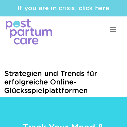
If you are in crisis, click here
Strategien und Trends für
erfolgreiche Online-
Glücksspielplattformen