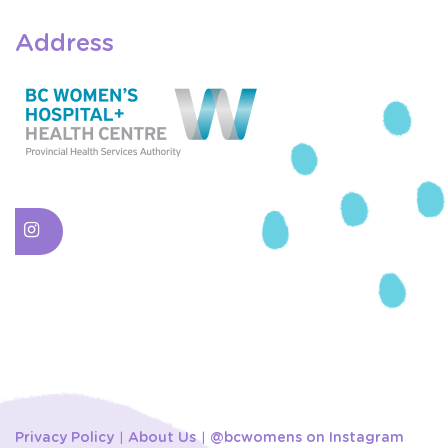
Address
Privacy Policy
About Us
@bcwomens on Instagram