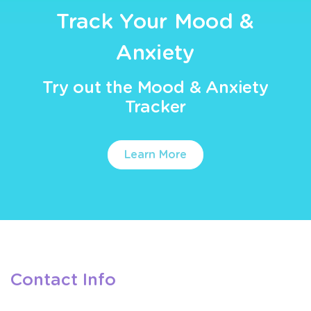
Track Your Mood &
Anxiety
Try out the Mood & Anxiety
Tracker
Learn More
Contact Info