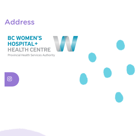
Address