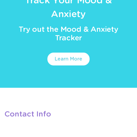
Track Your Mood &
Anxiety
Try out the Mood & Anxiety
Tracker
Learn More
Contact Info